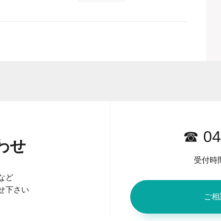
☎ 04
わせ
受付時間
など
せ下さい
ご相