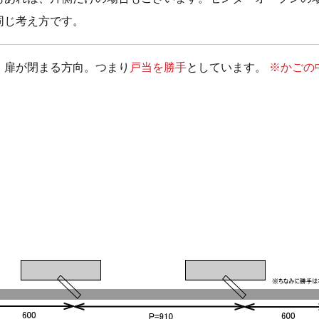
同じ考え方です。
、扉が閉まる方向。つまり
戸当を勝手
としています。
※かごの